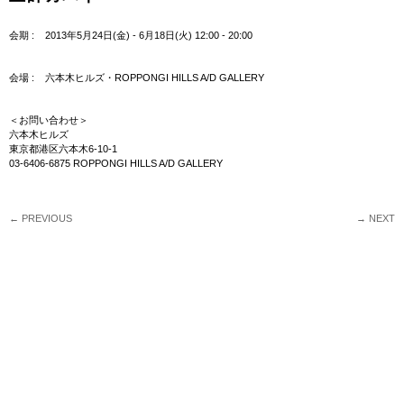
past exhibition
会期 :
2013年5月24日(金) - 6月18日(火) 12:00 - 20:00
接吻彫刻
FACES
会場 :
六本木ヒルズ・ROPPONGI HILLS A/D GALLERY
虎臥す野辺
HYPOTHALAMANIAC
カルダイ灯籠
＜お問い合わせ＞
宇宙的恐怖
六本木ヒルズ
第８回パラミタ陶芸大賞展
東京都港区六本木6-10-1
土師カバネ
03-6406-6875 ROPPONGI HILLS A/D GALLERY
ARTS OF JOMON
掟破
捨象美術
横浜トリエンナーレ2011
←
PREVIOUS
→
NEXT
麒麟幽
八面六臂
ceramics as new exoticism
R.I.P.