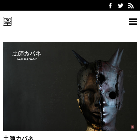
ARTWORK
ABOUT
EXHIBITION
CONTACT
Select Language:
PC
SP
held exhibition
土師カバネ