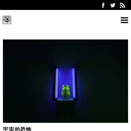
ARTWORK
ABOUT
EXHIBITION
CONTACT
Select Language:
PC
SP
held exhibition
宇宙的恐怖