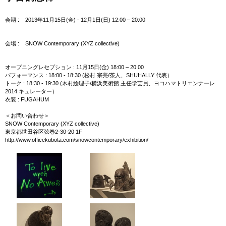
past exhibition
会期 :
2013年11月15日(金) - 12月1日(日) 12:00 ‒ 20:00
接吻彫刻
FACES
会場 :
SNOW Contemporary (XYZ collective)
虎臥す野辺
HYPOTHALAMANIAC
カルダイ灯籠
オープニングレセプション : 11月15日(金) 18:00 – 20:00
宇宙的恐怖
パフォーマンス : 18:00 - 18:30 (松村 宗亮/茶人、SHUHALLY 代表）
第８回パラミタ陶芸大賞展
トーク : 18:30 - 19:30 (木村絵理子/横浜美術館 主任学芸員、ヨコハマトリエンナーレ
土師カバネ
2014 キュレーター）
ARTS OF JOMON
衣装 : FUGAHUM
掟破
捨象美術
＜お問い合わせ＞
横浜トリエンナーレ2011
SNOW Contemporary (XYZ collective)
麒麟幽
東京都世田谷区弦巻2-30-20 1F
八面六臂
http://www.officekubota.com/snowcontemporary/exhibition/
ceramics as new exoticism
R.I.P.