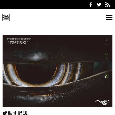
ARTWORK
ABOUT
EXHIBITION
CONTACT
Select Language:
PC
SP
held exhibition
虎臥す野辺