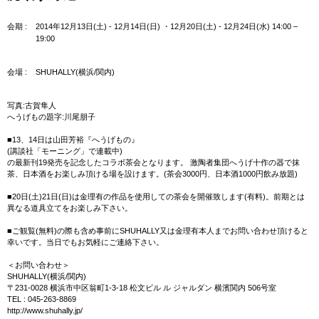
past exhibition
会期 :
2014年12月13日(土) - 12月14日(日) ・12月20日(土) - 12月24日(水) 14:00 ‒
接吻彫刻
19:00
FACES
虎臥す野辺
会場 :
SHUHALLY(横浜/関内)
HYPOTHALAMANIAC
カルダイ灯籠
宇宙的恐怖
写真:古賀隼人
第８回パラミタ陶芸大賞展
へうげもの題字:川尾朋子
土師カバネ
ARTS OF JOMON
■13、14日は山田芳裕『へうげもの』
掟破
(講談社「モーニング」で連載中)
捨象美術
の最新刊19発売を記念したコラボ茶会となります。 激陶者集団へうげ十作の器で抹
横浜トリエンナーレ2011
茶、日本酒をお楽しみ頂ける場を設けます。(茶会3000円、日本酒1000円飲み放題)
麒麟幽
八面六臂
■20日(土)21日(日)は金理有の作品を使用しての茶会を開催致します(有料)。前期とは
ceramics as new exoticism
異なる道具立てをお楽しみ下さい。
R.I.P.
■ご観覧(無料)の際も含め事前にSHUHALLY又は金理有本人までお問い合わせ頂けると
幸いです。当日でもお気軽にご連絡下さい。
＜お問い合わせ＞
SHUHALLY(横浜/関内)
〒231-0028 横浜市中区翁町1-3-18 松文ビル ル ジャルダン 横濱関内 506号室
TEL : 045-263-8869
http://www.shuhally.jp/